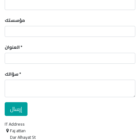
مؤسستك
العنوان
سؤالك
إرسال
IT Address
Faj attan
Dar Alhayat St