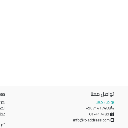
تواصل معنا
ess
تواصل معنا
نحن
+9671417488
الجم
01-417489
عظي
info@it-address.com
تم ت