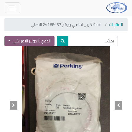
المنتجات
لمدة كرين امامي بيركنز 2418F437 الاصلي
الدفع بالدولار الامريكي