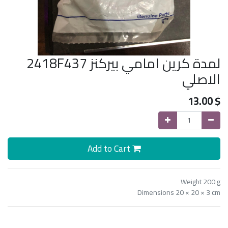
لمدة كرين امامي بيركنز 2418F437
الاصلي
13.00
$
Add to Cart
Weight 200 g
Dimensions 20 × 20 × 3 cm