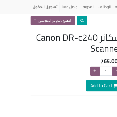
ة
الوظائف
المدونة
تواصل معنا
تسجيل الدخول
الدفع بالدولار الامريكي
سكانر Canon DR-c240
Scann
765.0
Add to Cart