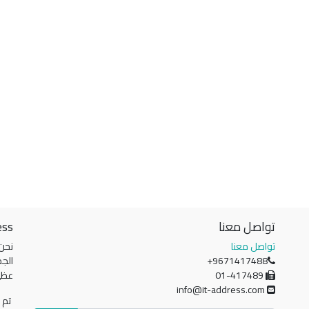
تواصل معنا
ess
تواصل معنا
نحن
+9671417488
الجم
01-417489
عظي
info@it-address.com
تم ت