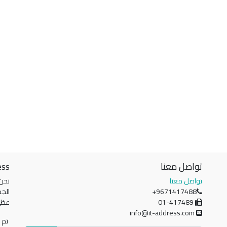
تواصل معنا
ess
تواصل معنا
نحن
+9671417488
الجم
01-417489
عظي
info@it-address.com
تم ت