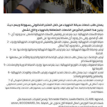
يمكن طلب خدمات صيانة الكهرباء من خلال المتجر الالكتروني بسهولة ويسر، حيث
يتيح هذا المتجر الكثير من الخدمات المتعلقة بالكهرباء والتي تشمل:
1- صيانة الأسلاك الكهربائية: حيث يتم فحص وتفتيش الأسلاك الكهربائية لضمان عدم وجود أي
تلف أو قصور، وفي حال وجود أي مشكلة يتم إصلاحها على الفور.
2- صيانة اللوحات الكهربائية: وتشمل عمليات التحقق والتفتيش الدورية للوحات الكهربائية وإجراء
الإصلاحات اللازمة في حالة وجود أية أعطال.
3- تركيب وصيانة الأجهزة الكهربائية: حيث يتم تركيب الأجهزة الكهربائية وصيانتها وإصلاحها عند
الحاجة.
4- تركيب الإضاءة: حيث يمكن طلب خدمات تركيب الإضاءة الداخلية والخارجية والتأكد من سلامتها
وجاهزيتها للاستخدام.
5- صيانة الطبلونات ولوحات التوزيع الكهربائية: حيث يتم فحصها وإجراء الصيانة الدورية والإصلاحات
اللازمة لها.
6- تمديد الكهرباء: حيث يمكن طلب خدمات تمديد الكهرباء وتركيب الأسلاك واللوحات الكهربائية
والمفاتيح والقواطع والمآخذ.
7- الإصلاحات العاجلة: حيث يمكن طلب خدمات الإصلاح العاجل في حالات الطوارئ مثل الانقطاع الكهربائي أو
حدوث أعطال في الأجهزة الكهربائية.
تتميز خدمات صيانة الكهرباء التي يمكن طلبها من خلال المتجر الالكتروني
بالجودة العالية والاحترافية، كما أنها توفر الوقت والجهد للعملاء حيث يمكنهم طلب الخدمات والاستفادة منها
بسهولة ويسر.
وتنصح الشركات المصنعة مثل: Schneider Electric, Lovato Electric, LS, ABB, legrand,
omron, WOODWARD, 3m, باستخدام هذا النوع من اعمال الصيانة التي تحتوي على الصيانة
الدورية والصيانة التصحيحية والصيانة الطارئة.