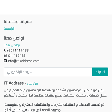
install a new water heater or repair an existing water heater, our
professional technicians can provide service with professionalism and
efficiency.
Service includes:
منتجاتنا وخدماتنا
Diagnose malfunctions and determine causes.
الرئيسية
Fix any problems with electrical items or pipes.
Replace damaged components (such as resistor, thermostat or core).
تواصل معنا
Service Benefits:
تواصل معنا
Ensuring a sustainable supply of hot water.
+9671417488
Improve energy efficiency.
01-417489
Maintain the integrity of systems and components.
info@it-address.com
اشتراك
IT Address
من نحن
-
نحن فريق من المهندسين الشغوفين هدفنا هو تحسين حياة الجميع من
خلال خدمات و منتجات استثنائية. نصنع منتجات عظيمة لحل مشاكل أعمالكم.
تم تصميم الخدمات و المنتجات للشركات والمنظمات الصغيرة والمتوسطة
وكبيرة الحجم التي ترغب في تحسين أدائها.